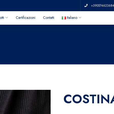
+39057462368
tti
Certificazioni
Contatti
Italiano
COSTINA