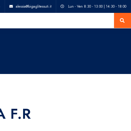
4
alessia@bigaglitessuti.it
Lun - Ven 8:30 - 13:00 | 14:30 - 18:00
 F.R