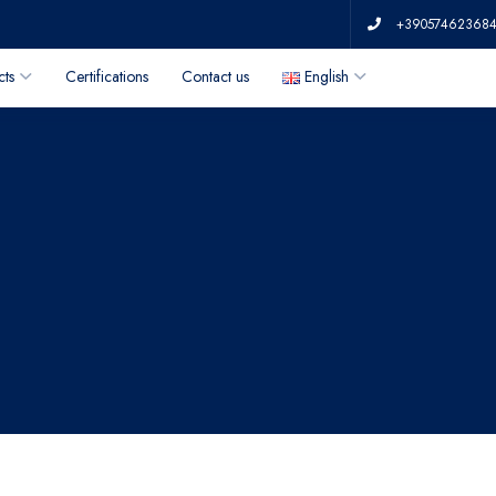
+39057462368
cts
Certifications
Contact us
English