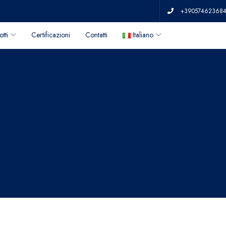
+39057462368
tti
Certificazioni
Contatti
Italiano